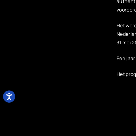
authenti
vooroor
Het wor
Nederlan
31 mei 
Een jaar
Het pro