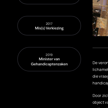
2017
Mis(s) Verkiezing
2019
Minister van
De veron
Gehandicaptenzaken
lichamel
die vraa
handica
Door zic
object v